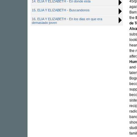
45rp
14. ELIA Y ELIZABETH - En donde esta
agai
15. ELIA Y ELIZABETH - Buscandonos
Barr
the
16. ELIA Y ELIZABETH - En los dias en que era
demasiado joven
de 
Alv
subs
look
hear
the 
afte
Hum
and 
tale
Bogo
beco
supp
beco
sist
reci
radi
band
show
stud
fami