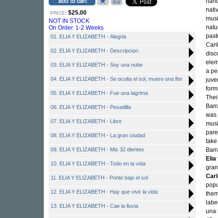
hand
nati
$25.00
PRICE:
musi
NOT IN STOCK
natu
On Order. 1-2 Weeks
past
01. ELIA Y ELIZABETH - Alegria
Cari
02. ELIA Y ELIZABETH - Descripcion
disc
elem
03. ELIA Y ELIZABETH - Soy una nube
a pe
04. ELIA Y ELIZABETH - Se oculta el sol, muere una flor
juve
form
05. ELIA Y ELIZABETH - Fue una lagrima
Thei
Barr
06. ELIA Y ELIZABETH - Pesadilla
was 
07. ELIA Y ELIZABETH - Libre
musi
pare
08. ELIA Y ELIZABETH - La gran ciudad
take
09. ELIA Y ELIZABETH - Mis 32 dientes
Barr
Elia
10. ELIA Y ELIZABETH - Todo en la vida
gran
Carl
11. ELIA Y ELIZABETH - Ponte bajo el sol
popu
12. ELIA Y ELIZABETH - Hay que vivir la vida
them
labe
13. ELIA Y ELIZABETH - Cae la lluvia
una 