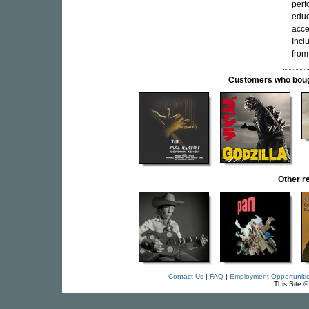
perf
educ
acce
Incl
from
Customers who bought
Other r
Contact Us
|
FAQ
|
Employment Opportuniti
This Site 