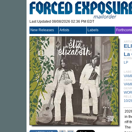
Last Updated 08/08/2026 02:36 PM EDT
New Releases
Artists
Labels
Forthcom
ARTI
EL
TITLE
La 
FORM
LP
LABE
VAM
CATA
VAMP
GEN
WOR
RELE
10/2
2026
in th
riff
The 